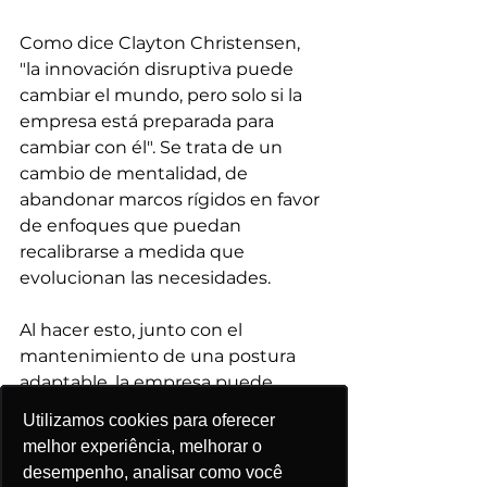
Como dice Clayton Christensen, 
"la innovación disruptiva puede 
cambiar el mundo, pero solo si la 
empresa está preparada para 
cambiar con él". Se trata de un 
cambio de mentalidad, de 
abandonar marcos rígidos en favor 
de enfoques que puedan 
recalibrarse a medida que 
evolucionan las necesidades.
Al hacer esto, junto con el 
mantenimiento de una postura 
adaptable, la empresa puede 
asegurar que sus iniciativas 
Utilizamos cookies para oferecer
Utilizamos cookies para oferecer
Utilizamos cookies para oferecer
Utilizamos cookies para oferecer
Utilizamos cookies para oferecer
digitales sean no solo efectivas, 
melhor experiência, melhorar o
melhor experiência, melhorar o
melhor experiência, melhorar o
melhor experiência, melhorar o
melhor experiência, melhorar o
sino también sostenibles y 
desempenho, analisar como você
desempenho, analisar como você
desempenho, analisar como você
desempenho, analisar como você
desempenho, analisar como você
alineadas con su identidad 