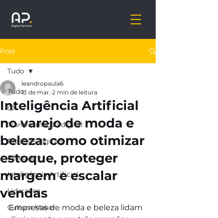
Post
Tudo
leandropaula6
Tudo
13 de mar.
2 min de leitura
Inteligência Artificial
CX
no varejo de moda e
Transformação digital
beleza: como otimizar
Projetos digitais
estoque, proteger
Discovery
margem e escalar
Inteligência Artificial
vendas
Liderança
Cultura Maker
Empresas de moda e beleza lidam 