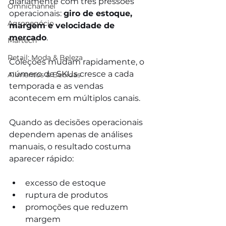
diariamente com três pressões 
Omnichannel
operacionais: 
giro de estoque, 
Agronegócio
margem e velocidade de 
mercado
.
Martech
Retail: Moda & Beleza
Coleções mudam rapidamente, o 
número de SKUs cresce a cada 
Alimentos & Bebidas
temporada e as vendas 
acontecem em múltiplos canais.
Quando as decisões operacionais 
dependem apenas de análises 
manuais, o resultado costuma 
aparecer rápido:
excesso de estoque
ruptura de produtos
promoções que reduzem 
margem