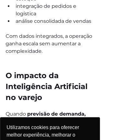
integração de pedidos e 
logística
análise consolidada de vendas
Com dados integrados, a operação 
ganha escala sem aumentar a 
complexidade.
O impacto da 
Inteligência Artificial 
no varejo
Quando 
previsão de demanda, 
precificação e integração de 
Utilizamos cookies para oferecer
Utilizamos cookies para oferecer
Utilizamos cookies para oferecer
Utilizamos cookies para oferecer
Utilizamos cookies para oferecer
dados
 passam a operar de forma 
melhor experiência, melhorar o
melhor experiência, melhorar o
melhor experiência, melhorar o
melhor experiência, melhorar o
melhor experiência, melhorar o
conectada, a empresa cria uma 