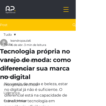
Post
Tudo
leandropaula6
Tudo
16 de abr.
3 min de leitura
Tecnologia própria no
CX
varejo de moda: como
Transformação digital
diferenciar sua marca
Projetos digitais
no digital
Discovery
No varejo de moda e beleza, estar 
Inteligência Artificial
no digital já não é suficiente. O 
Liderança
diferencial está na capacidade de 
Cultura Maker
transformar tecnologia em 