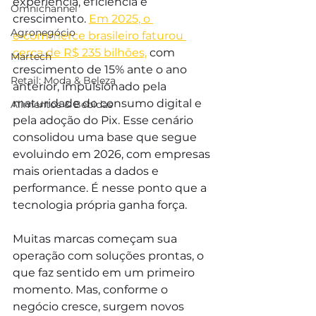
experiência, eficiência e 
Omnichannel
crescimento. 
Em 2025, o 
Agronegócio
e‑commerce brasileiro faturou 
cerca de R$ 235 bilhões,
 com 
Martech
crescimento de 15% ante o ano 
Retail: Moda & Beleza
anterior, impulsionado pela 
maturidade do consumo digital e 
Alimentos & Bebidas
pela adoção do Pix. Esse cenário 
consolidou uma base que segue 
evoluindo em 2026, com empresas 
mais orientadas a dados e 
performance. É nesse ponto que a 
tecnologia própria ganha força.
Muitas marcas começam sua 
operação com soluções prontas, o 
que faz sentido em um primeiro 
momento. Mas, conforme o 
negócio cresce, surgem novos 