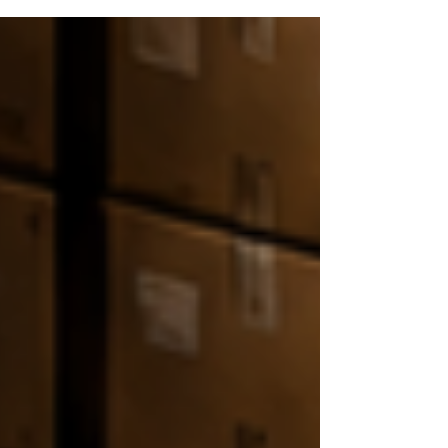
atendimento, prever comportamentos
de clientes e transformar dados em
decisões mais rápidas. Ao mesmo
tempo, o impacto econômico dessa
tecnologia tende a ser significativo.
Projeções indicam que a inteligência
artificial pode adicionar até 13% ao
Produto Interno Bruto brasileiro até
2035, reforçando o papel estratégico da
IA na trans