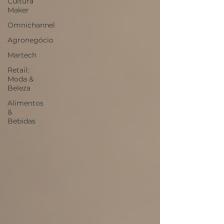
Cultura
Maker
Omnichannel
Agronegócio
Martech
Retail:
Moda &
Beleza
Alimentos
&
Bebidas