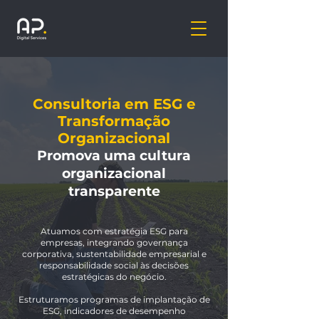
Consultoria em ESG e
Transformação
Organizacional
Promova uma cultura
organizacional
transparente
Atuamos com estratégia ESG para
empresas, integrando governança
corporativa, sustentabilidade empresarial e
responsabilidade social às decisões
estratégicas do negócio.
Estruturamos programas de implantação de
ESG, indicadores de desempenho