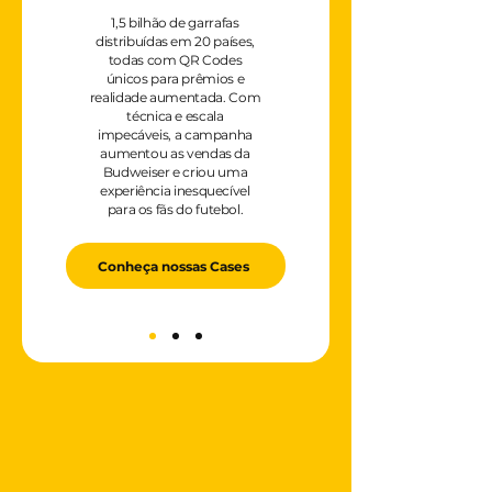
1,5 bilhão de garrafas
distribuídas em 20 países,
todas com QR Codes
únicos para prêmios e
realidade aumentada. Com
técnica e escala
impecáveis, a campanha
aumentou as vendas da
Budweiser e criou uma
experiência inesquecível
para os fãs do futebol.
Conheça nossas Cases